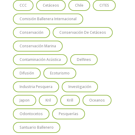
CCC
Cetáceos
Chile
CITES
Comisión Ballenera Internacional
Conservación
Conservación De Cetáceos
Conservación Marina
Contaminación Acústica
Delfines
Difusión
Ecoturismo
Industria Pesquera
Investigación
Japon
Kril
Krill
Oceanos
Odontocetos
Pesquerías
Santuario Ballenero