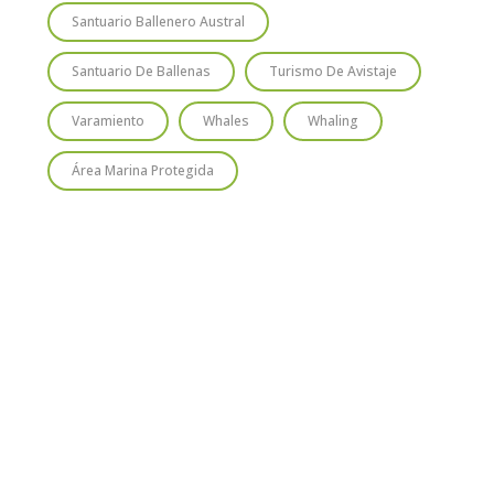
Santuario Ballenero Austral
Santuario De Ballenas
Turismo De Avistaje
Varamiento
Whales
Whaling
Área Marina Protegida
TIO
SUSCRÍBETE
Regístrate y recibirás gratis en tu
correo nuestra Guía de Identificación
de Pequeños Cetáceos de Chile, así
como nuestro boletín de novedades y
noticias cada mes.