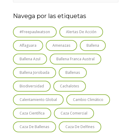
Navega por las etiquetas
#freepaulwatson
Alertas De Acción
Alfaguara
Amenazas
Ballena
Ballena Azul
Ballena Franca Austral
Ballena Jorobada
Ballenas
Biodiversidad
Cachalotes
Calentamiento Global
Cambio Climático
Caza Científica
Caza Comercial
Caza De Ballenas
Caza De Delfines