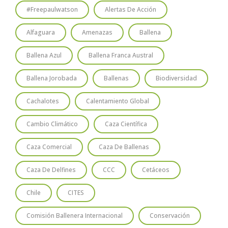
#freepaulwatson
Alertas De Acción
Alfaguara
Amenazas
Ballena
Ballena Azul
Ballena Franca Austral
Ballena Jorobada
Ballenas
Biodiversidad
Cachalotes
Calentamiento Global
Cambio Climático
Caza Científica
Caza Comercial
Caza De Ballenas
Caza De Delfines
CCC
Cetáceos
Chile
CITES
Comisión Ballenera Internacional
Conservación