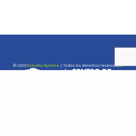
© 2020
Estudio Ajolote
| Todos los derechos reservados.
Somos una organización no gubernamental chilena y sin fines
de lucro que trabaja activamente en la conservación de las
especies de cetáceos y sus ecosistemas acuáticos en Chile y el
Hemisferio Sur.
Correo: Casilla 19178, Lo Castillo, Vitacura, Santiago de Chile.
Fono-fax: (56 2) 228 2910