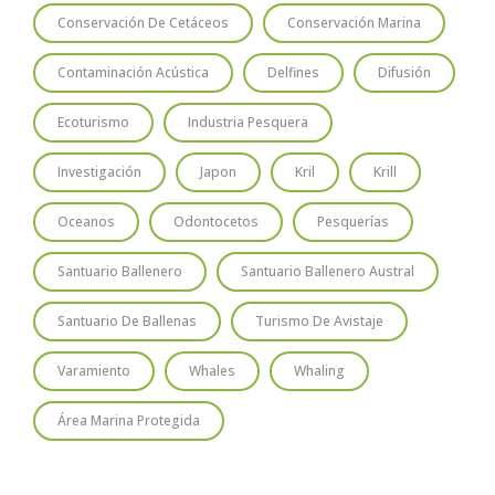
Conservación De Cetáceos
Conservación Marina
Contaminación Acústica
Delfines
Difusión
Ecoturismo
Industria Pesquera
Investigación
Japon
Kril
Krill
Oceanos
Odontocetos
Pesquerías
Santuario Ballenero
Santuario Ballenero Austral
Santuario De Ballenas
Turismo De Avistaje
Varamiento
Whales
Whaling
Área Marina Protegida