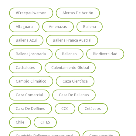
#freepaulwatson
Alertas De Acción
Alfaguara
Amenazas
Ballena
Ballena Azul
Ballena Franca Austral
Ballena Jorobada
Ballenas
Biodiversidad
Cachalotes
Calentamiento Global
Cambio Climático
Caza Científica
Caza Comercial
Caza De Ballenas
Caza De Delfines
CCC
Cetáceos
Chile
CITES
Comisión Ballenera Internacional
Conservación