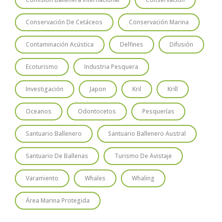
Conservación De Cetáceos
Conservación Marina
Contaminación Acústica
Delfines
Difusión
Ecoturismo
Industria Pesquera
Investigación
Japon
Kril
Krill
Oceanos
Odontocetos
Pesquerías
Santuario Ballenero
Santuario Ballenero Austral
Santuario De Ballenas
Turismo De Avistaje
Varamiento
Whales
Whaling
Área Marina Protegida