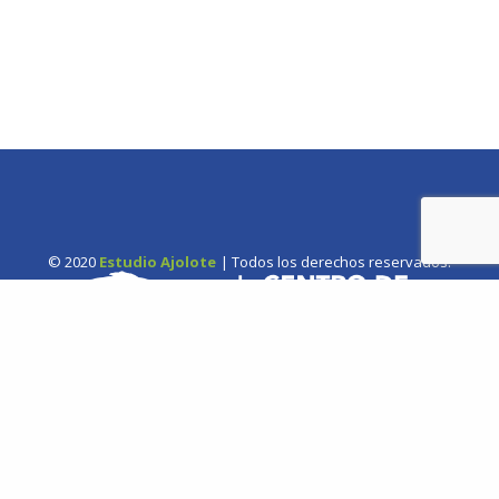
© 2020
Estudio Ajolote
| Todos los derechos reservados.
Somos una organización no gubernamental chilena y sin fines
de lucro que trabaja activamente en la conservación de las
especies de cetáceos y sus ecosistemas acuáticos en Chile y el
Hemisferio Sur.
Correo: Casilla 19178, Lo Castillo, Vitacura, Santiago de Chile.
Fono-fax: (56 2) 228 2910