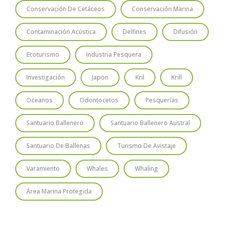
Conservación De Cetáceos
Conservación Marina
Contaminación Acústica
Delfines
Difusión
Ecoturismo
Industria Pesquera
Investigación
Japon
Kril
Krill
Oceanos
Odontocetos
Pesquerías
Santuario Ballenero
Santuario Ballenero Austral
Santuario De Ballenas
Turismo De Avistaje
Varamiento
Whales
Whaling
Área Marina Protegida