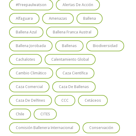
#freepaulwatson
Alertas De Acción
Alfaguara
Amenazas
Ballena
Ballena Azul
Ballena Franca Austral
Ballena Jorobada
Ballenas
Biodiversidad
Cachalotes
Calentamiento Global
Cambio Climático
Caza Científica
Caza Comercial
Caza De Ballenas
Caza De Delfines
CCC
Cetáceos
Chile
CITES
Comisión Ballenera Internacional
Conservación