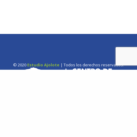
© 2020
Estudio Ajolote
| Todos los derechos reservados.
Somos una organización no gubernamental chilena y sin fines
de lucro que trabaja activamente en la conservación de las
especies de cetáceos y sus ecosistemas acuáticos en Chile y el
Hemisferio Sur.
Correo: Casilla 19178, Lo Castillo, Vitacura, Santiago de Chile.
Fono-fax: (56 2) 228 2910