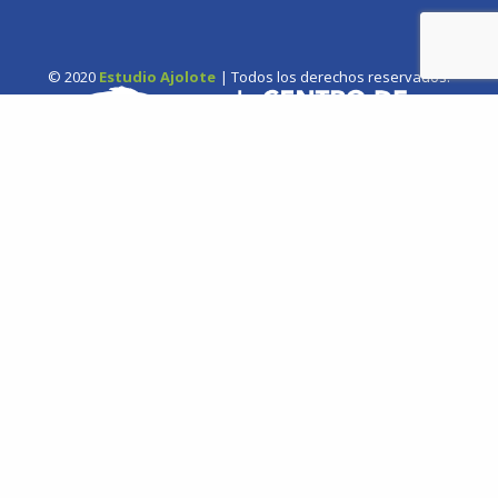
© 2020
Estudio Ajolote
| Todos los derechos reservados.
Somos una organización no gubernamental chilena y sin fines
de lucro que trabaja activamente en la conservación de las
especies de cetáceos y sus ecosistemas acuáticos en Chile y el
Hemisferio Sur.
Correo: Casilla 19178, Lo Castillo, Vitacura, Santiago de Chile.
Fono-fax: (56 2) 228 2910
MAPA DEL SITIO
Inicio
Proyectos
Quiénes somos
Campañas
Noticias
Documentos
Contacto
Cetaceos de Chile