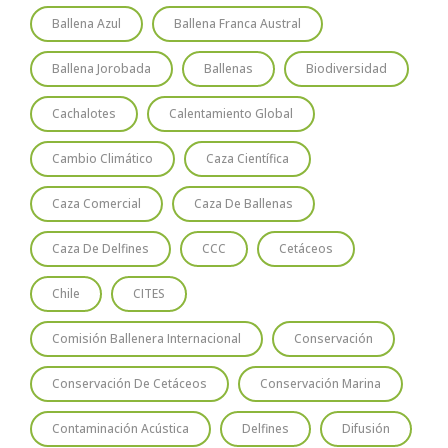
Ballena Azul
Ballena Franca Austral
Ballena Jorobada
Ballenas
Biodiversidad
Cachalotes
Calentamiento Global
Cambio Climático
Caza Científica
Caza Comercial
Caza De Ballenas
Caza De Delfines
CCC
Cetáceos
Chile
CITES
Comisión Ballenera Internacional
Conservación
Conservación De Cetáceos
Conservación Marina
Contaminación Acústica
Delfines
Difusión