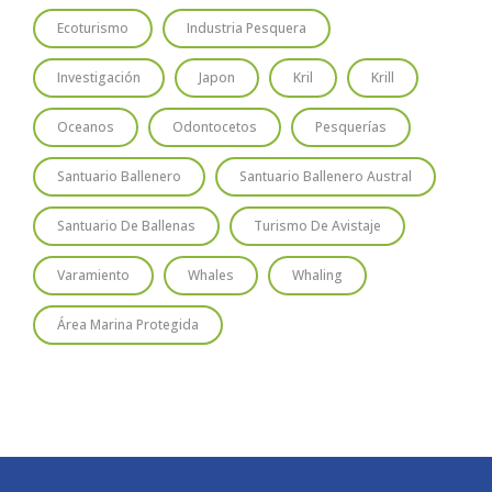
Ecoturismo
Industria Pesquera
Investigación
Japon
Kril
Krill
Oceanos
Odontocetos
Pesquerías
Santuario Ballenero
Santuario Ballenero Austral
Santuario De Ballenas
Turismo De Avistaje
Varamiento
Whales
Whaling
Área Marina Protegida