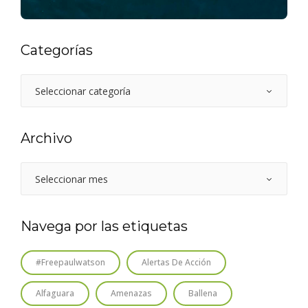
Categorías
Archivo
Navega por las etiquetas
#freepaulwatson
Alertas De Acción
Alfaguara
Amenazas
Ballena