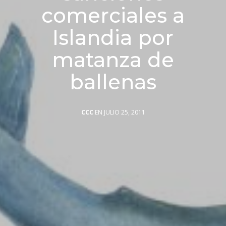
comerciales a
Islandia por
matanza de
ballenas
CCC
EN JULIO 25, 2011