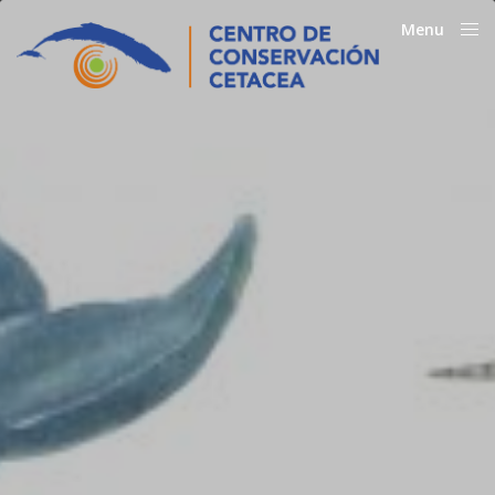
Menu
Close