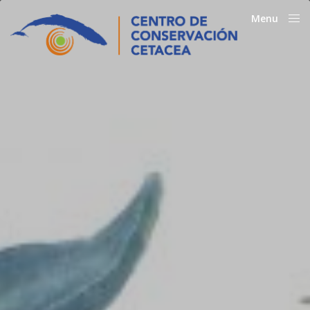
Menu
Close