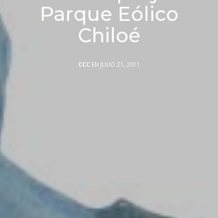
Parque Eólico
Chiloé
CCC
EN JULIO 21, 2011