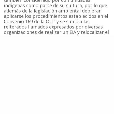
también considerado por comunidades
indígenas como parte de su cultura, por lo que
además de la legislación ambiental debieran
aplicarse los procedimientos establecidos en el
Convenio 169 de la OIT” y se sumó a las
reiterados llamados expresados por diversas
organizaciones de realizar un EIA y relocalizar el
proyecto en áreas alejadas de la costa, e indicó
que de no modificarse la actual situación
apoyaría las gestiones para “recurrir a
instancias judiciales y eventualmente
internacionales”.
Tras el llamado realizado por el Comité
Científico de la Comisión Ballenera
Internacional, el Senador Navarro agregó que
“esperamos que el gobierno chileno, y
especialmente el gobierno regional, acojan este
pronunciamiento que, como se lo
manifestamos por escrito al Intendente Montes
en mayo pasado, no busca afectar ni rechazar la
materialización de un parque eólico, sino que