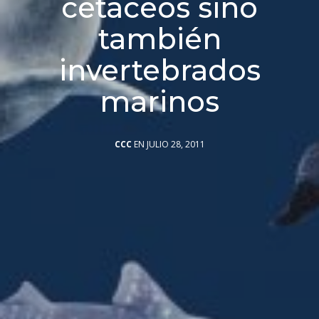
cetáceos sino
también
invertebrados
marinos
CCC
EN JULIO 28, 2011