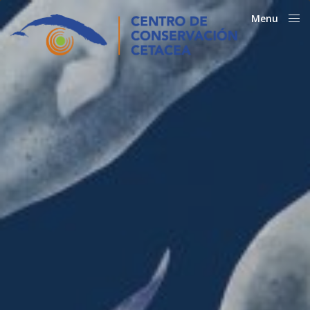
Menu
Close