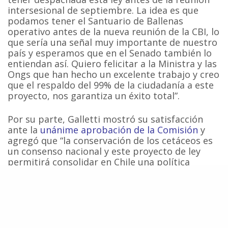
intersesional de septiembre. La idea es que
podamos tener el Santuario de Ballenas
operativo antes de la nueva reunión de la CBI, lo
que sería una señal muy importante de nuestro
país y esperamos que en el Senado también lo
entiendan así. Quiero felicitar a la Ministra y las
Ongs que han hecho un excelente trabajo y creo
que el respaldo del 99% de la ciudadanía a este
proyecto, nos garantiza un éxito total”.
Por su parte, Galletti mostró su satisfacción
ante la
unánime aprobación de la Comisión
y
agregó que “la conservación de los cetáceos es
un consenso nacional y este proyecto de ley
permitirá consolidar en Chile una política
acorde a los intereses de la ciudadanía que
beneficiará no sólo a la conservación de los
cetáceos sino también al desarrollo
económico sustentable de las comunidades
locales presentes en las distintas regiones
costeras de nuestro país”.