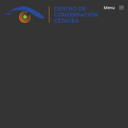
Menu
Close