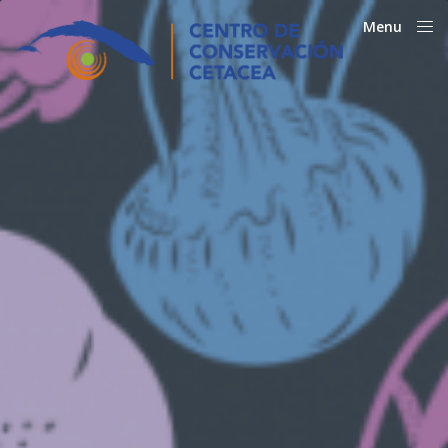
Menu
Close