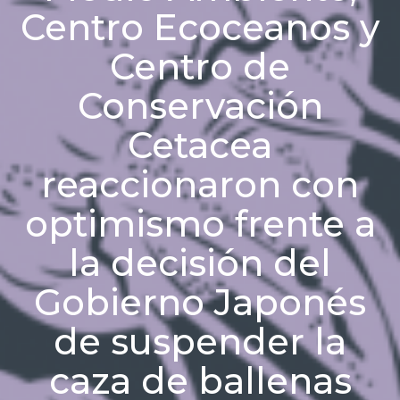
Centro Ecoceanos y
Centro de
Conservación
Cetacea
reaccionaron con
optimismo frente a
la decisión del
Gobierno Japonés
de suspender la
caza de ballenas