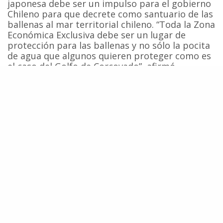
japonesa debe ser un impulso para el gobierno
Chileno para que decrete como santuario de las
ballenas al mar territorial chileno. “Toda la Zona
Económica Exclusiva debe ser un lugar de
protección para las ballenas y no sólo la pocita
de agua que algunos quieren proteger como es
el caso del Golfo de Corcovado”, afirmó
Caracciolo.
En relación a la decisión japonesa, agregó que
“los pescadores, responsables de lo que ocurre
en el mar, celebraban el anunció japonés, pero
esperan la prohibición total de caza ballenera a
nivel mundial”.
Fuente:
CCC
Ballenas
Cetáceos
Conservación