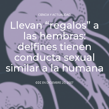
CIENCIA Y ACTUALIDAD
Llevan “regalos” a
las hembras:
delfines tienen
conducta sexual
similar a la humana
CCC
EN DICIEMBRE 20, 2007