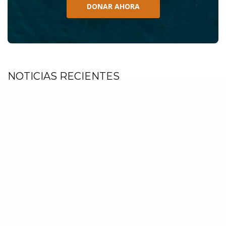
DONAR AHORA
NOTICIAS RECIENTES
1
Chile cuestionado a nivel internacional
por informes sobre muertes de
ballenas del Antarctic Endeavour
Julio 17, 2026
2
Islandia: El oscuro pacto político que
condena a las ballenas y la salud del
océano
Junio 25, 2026