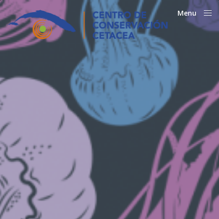
Menu
Close