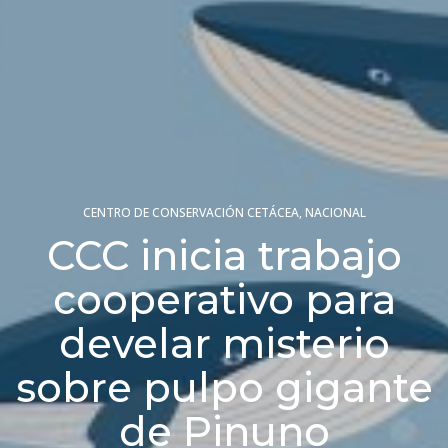
CENTRO DE CONSERVACIÓN CETÁCEA
,
NACIONAL
CCC inicia trabajo
cooperativo para
develar misterio
sobre pulpo gigante
de Pinuno