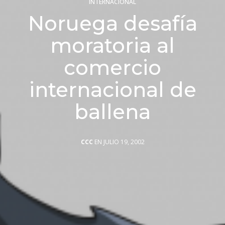
INTERNACIONAL
Noruega desafía
moratoria al
comercio
internacional de
ballena
CCC
EN JULIO 19, 2002