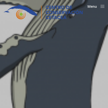
Menu
Close