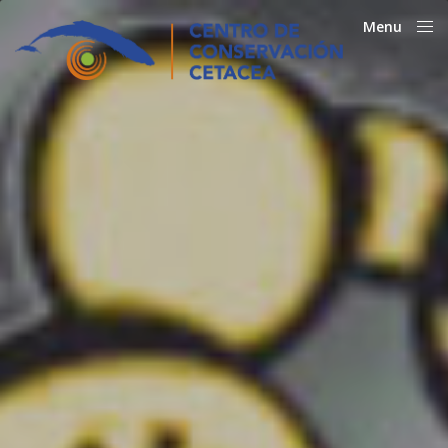
Menu
Close