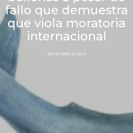
fallo que demuestra
que viola moratoria
internacional
CCC
EN ABRIL 30, 2014