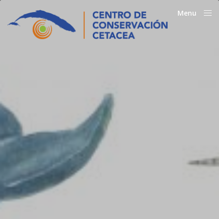
Menu
Close