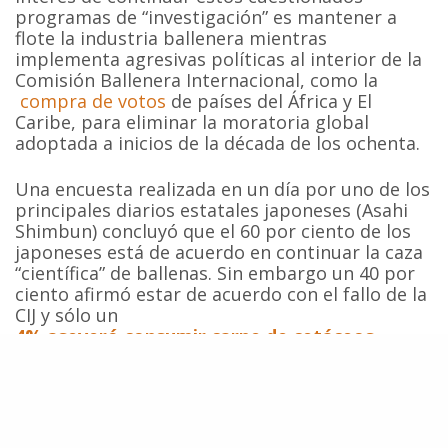
programas de “investigación” es mantener a
flote la industria ballenera mientras
implementa agresivas políticas al interior de la
Comisión Ballenera Internacional, como la
compra de votos
de países del África y El
Caribe, para eliminar la moratoria global
adoptada a inicios de la década de los ochenta.
Una encuesta realizada en un día por uno de los
principales diarios estatales japoneses (Asahi
Shimbun) concluyó que el 60 por ciento de los
japoneses está de acuerdo en continuar la caza
“científica” de ballenas. Sin embargo un 40 por
ciento afirmó estar de acuerdo con el fallo de la
CIJ y sólo un
4% aseveró consumir carne de cetáceos
“ocasionalmente
.
Fuente:
The Japan Times
,
Forbes
,
Centro de Conservación Cetacea