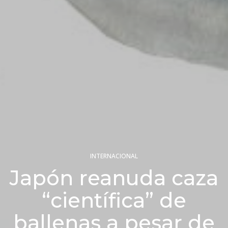
INTERNACIONAL
Japón reanuda caza
“científica” de
ballenas a pesar de