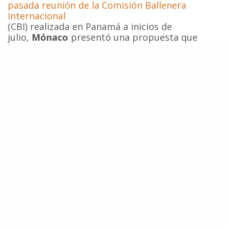
pasada reunión de la Comisión Ballenera
Internacional
(CBI) realizada en Panamá a inicios de
julio,
Mónaco
presentó una propuesta que
buscaba, entre otros, avanzar en
la
conservación y protección de los pequeños
cetáceos en alta mar
. Sin embargo naciones
balleneras como
Islandia, Noruega y
Japón
bloquearon su adopción. A pesar que la
propuesta de Mónaco continuará avanzando
fuera del marco de la CBI, las irrefutables
pruebas sobre la matanza indiscriminada de
delfines en Indonesia y otros países revelan que
la conservación de estas especies de cetáceos
no será posible hasta contar con un
marco
legal internacional efectivo
.
Fuente:
Paul Hilton “Dolphins Die for Shark Fin Soup”
,
Centro de Conservación Cetacea