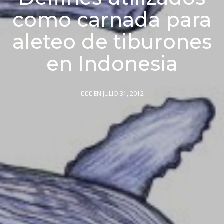
como carnada para
aleteo de tiburones
en Indonesia
CCC
EN JULIO 31, 2012