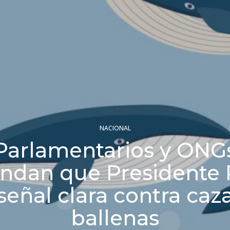
NACIONAL
Parlamentarios y ONG
dan que Presidente 
señal clara contra caz
ballenas