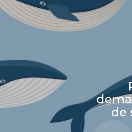
deman
de 