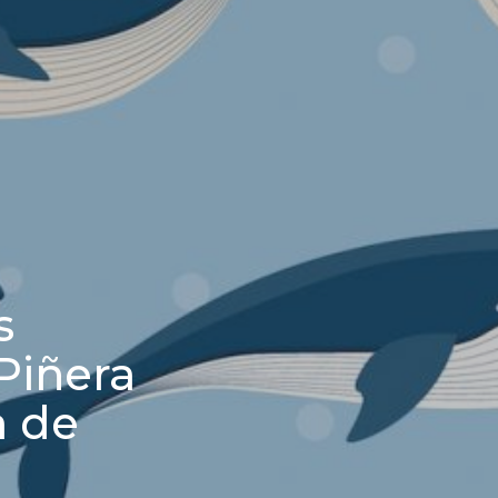
s
Piñera
a de