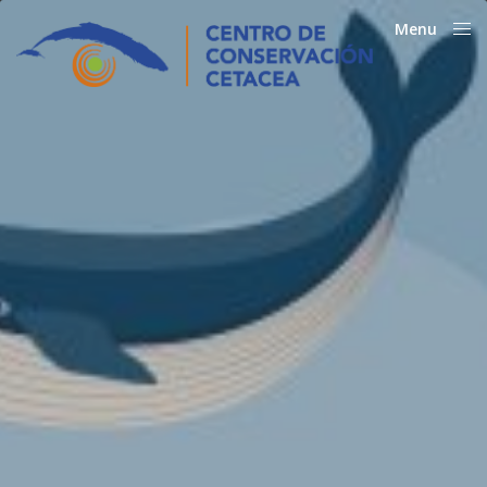
Menu
Close