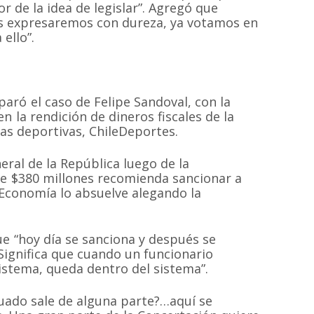
or de la idea de legislar”. Agregó que
os expresaremos con dureza, ya votamos en
ello”.
MAPA DEL SI
aró el caso de Felipe Sandoval, con la
n la rendición de dineros fiscales de la
Inicio
Proyectos
cas deportivas, ChileDeportes.
 sin fines de
 las especies de
Quiénes somos
Campañas
Hemisferio Sur.
neral de la República luego de la
Noticias
Documentos
de Chile.
 de $380 millones recomienda sancionar a
 Economía lo absuelve alegando la
Contacto
Cetaceos de Chile
e “hoy día se sanciona y después se
 Significa que cuando un funcionario
istema, queda dentro del sistema”.
© 2020
Estudio Ajolote
| Todos los derechos reservados.
uado sale de alguna parte?…aquí se