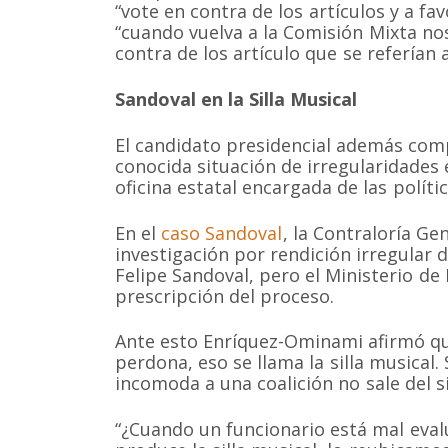
“vote en contra de los artículos y a fav
“cuando vuelva a la Comisión Mixta n
contra de los artículo que se referían a 
Sandoval en la Silla Musical
El candidato presidencial además comp
conocida situación de irregularidades e
oficina estatal encargada de las políti
Somos una organización no gubernamental chilena y
lucro que trabaja activamente en la conservación de
cetáceos y sus ecosistemas acuáticos en Chile y el 
En el
caso Sandoval
, la Contraloría Ge
Correo: Casilla 19178, Lo Castillo, Vitacura, Santiago 
investigación por rendición irregular
Fono-fax: (56 2) 228 2910
Felipe Sandoval, pero el Ministerio de
prescripción del proceso.
Ante esto Enríquez-Ominami afirmó qu
perdona, eso se llama la silla musical.
incomoda a una coalición no sale del s
“¿Cuando un funcionario está mal eval