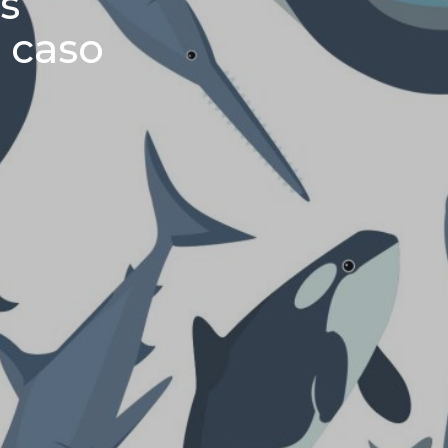
s
l caso