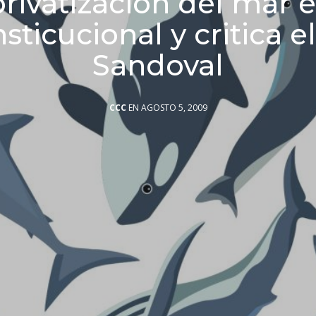
privatizacion del mar e
sticucional y critica e
Sandoval
CCC
EN AGOSTO 5, 2009