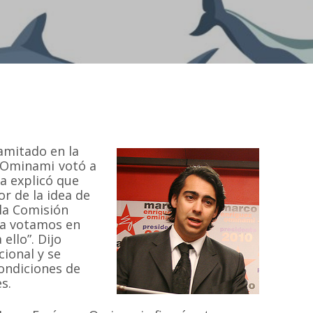
amitado en la
-Ominami votó a
ra explicó que
or de la idea de
 la Comisión
ya votamos en
ello”. Dijo
ional y se
condiciones de
s.