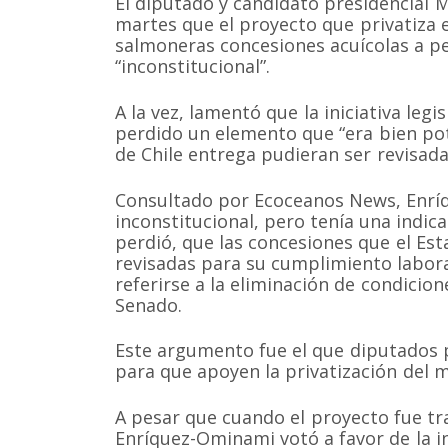
El diputado y candidato presidencial
martes que el proyecto que privatiza 
salmoneras concesiones acuícolas a p
“inconstitucional”.
A la vez, lamentó que la iniciativa legi
perdido un elemento que “era bien pot
de Chile entrega pudieran ser revisad
Consultado por Ecoceanos News, Enríq
inconstitucional, pero tenía una indic
perdió, que las concesiones que el Est
revisadas para su cumplimiento laboral
referirse a la eliminación de condicion
Senado.
Este argumento fue el que diputados 
para que apoyen la privatización del m
A pesar que cuando el proyecto fue t
Enríquez-Ominami votó a favor de la in