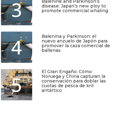
3
Balenine and Parkinson’s
disease: Japan’s new ploy to
promote commercial whaling
Junio 6, 2026
TIO
SUSCRÍBETE
Balenina y Parkinson: el
4
nuevo anzuelo de Japón para
promover la caza comercial de
ballenas
Regístrate y recibirás gratis en tu
correo nuestra Guía de Identificación
Junio 5, 2026
de Pequeños Cetáceos de Chile, así
como nuestro boletín de novedades y
noticias cada mes.
El Gran Engaño: Cómo
5
Noruega y China capturan la
conservación para doblar las
cuotas de pesca de kril
Quiero Suscribirme
antártico
Mayo 25, 2026