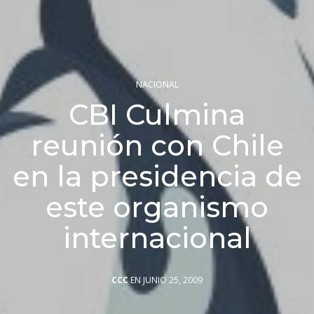
NACIONAL
CBI Culmina
reunión con Chile
en la presidencia de
este organismo
internacional
CCC
EN JUNIO 25, 2009