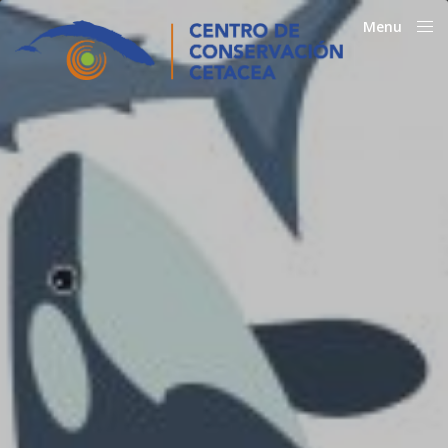
Menu
Close