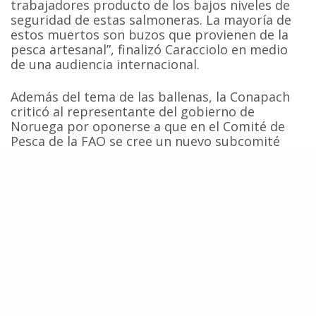
trabajadores producto de los bajos niveles de
seguridad de estas salmoneras. La mayoría de
estos muertos son buzos que provienen de la
pesca artesanal”, finalizó Caracciolo en medio
de una audiencia internacional.
Además del tema de las ballenas, la Conapach
criticó al representante del gobierno de
Noruega por oponerse a que en el Comité de
Pesca de la FAO se cree un nuevo subcomité
que trate los asuntos de la pesca de pequeña
escala.
Fuente:
Ecoceanos
Área Marina Protegida
Caza De Ballenas
Cetáceos