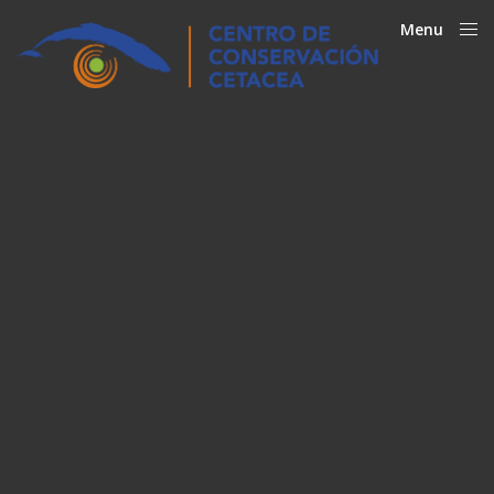
Menu
Close