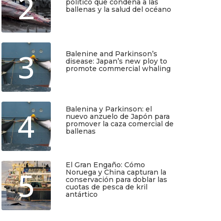
2
político que condena a las
ballenas y la salud del océano
Junio 25, 2026
3
Balenine and Parkinson’s
disease: Japan’s new ploy to
promote commercial whaling
Junio 6, 2026
Balenina y Parkinson: el
4
nuevo anzuelo de Japón para
promover la caza comercial de
ballenas
Junio 5, 2026
El Gran Engaño: Cómo
5
Noruega y China capturan la
conservación para doblar las
cuotas de pesca de kril
antártico
Mayo 25, 2026