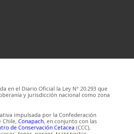
a en el Diario Oficial la Ley Nº 20.293 que
oberanía y jurisdicción nacional como zona
iativa impulsada por la Confederación
 Chile,
Conapach
, en conjunto con las
tro de Conservación Cetacea
(CCC),
cosar, tener, poseer, transportar,