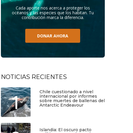
Cada aporte nos acerca a proteger los
océanos y las especies que los habitan. Tu
contribución marca la diferencia.
DONAR AHORA
NOTICIAS RECIENTES
Chile cuestionado a nivel
1
internacional por informes
sobre muertes de ballenas del
Antarctic Endeavour
Julio 17, 2026
Islandia: El oscuro pacto