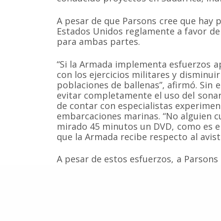
A pesar de que Parsons cree que hay 
Estados Unidos reglamente a favor de
Somos una organización no gubernamental chilena y
para ambas partes.
lucro que trabaja activamente en la conservación de
cetáceos y sus ecosistemas acuáticos en Chile y el 
“Si la Armada implementa esfuerzos a
Correo: Casilla 19178, Lo Castillo, Vitacura, Santiago 
Fono-fax: (56 2) 228 2910
con los ejercicios militares y disminui
poblaciones de ballenas”, afirmó. Sin
evitar completamente el uso del sonar
de contar con especialistas experime
embarcaciones marinas. “No alguien 
mirado 45 minutos un DVD, como es el
que la Armada recibe respecto al avist
A pesar de estos esfuerzos, a Parsons 
afectando muchas más ballenas de lo
tendrá que reconsiderar el uso de cier
barriendo poblaciones enteras e impa
Fuente:
ScienceDaily