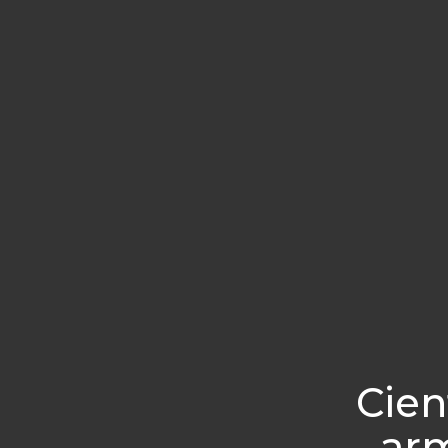
Cien
arm