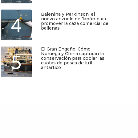
Balenina y Parkinson: el
4
Regístrate y recibirás gratis en tu
nuevo anzuelo de Japón para
correo nuestra Guía de Identificación
promover la caza comercial de
de Pequeños Cetáceos de Chile, así
ballenas
como nuestro boletín de novedades y
noticias cada mes.
Junio 5, 2026
El Gran Engaño: Cómo
Quiero Suscribirme
5
Noruega y China capturan la
conservación para doblar las
cuotas de pesca de kril
antártico
Mayo 25, 2026