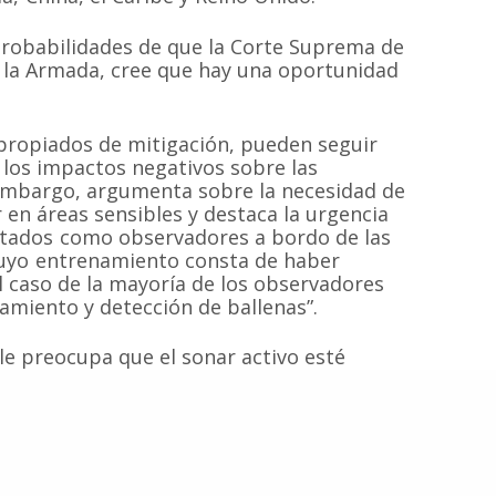
probabilidades de que la Corte Suprema de
 la Armada, cree que hay una oportunidad
Inicio
Proyectos
 sin fines de
 las especies de
Quiénes somos
Campañas
Hemisferio Sur.
Noticias
Documentos
propiados de mitigación, pueden seguir
de Chile.
r los impactos negativos sobre las
Contacto
Cetaceos de Chile
 embargo, argumenta sobre la necesidad de
 en áreas sensibles y destaca la urgencia
ntados como observadores a bordo de las
cuyo entrenamiento consta de haber
 caso de la mayoría de los observadores
© 2020
Estudio Ajolote
| Todos los derechos reservados.
amiento y detección de ballenas”.
le preocupa que el sonar activo esté
 que sabemos. “Eventualmente, la Armada
tos tipos de sonares. Ellos podrían estar
ctando seriamente otras”.