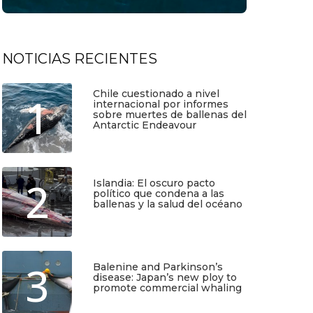
NOTICIAS RECIENTES
Chile cuestionado a nivel
1
internacional por informes
sobre muertes de ballenas del
Antarctic Endeavour
Julio 17, 2026
2
Islandia: El oscuro pacto
político que condena a las
ballenas y la salud del océano
Junio 25, 2026
3
Balenine and Parkinson’s
disease: Japan’s new ploy to
promote commercial whaling
TIO
SUSCRÍBETE
Junio 6, 2026