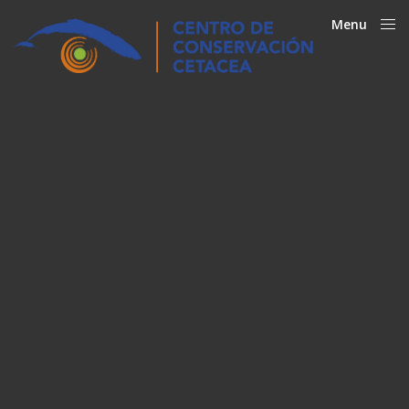
Menu
Close