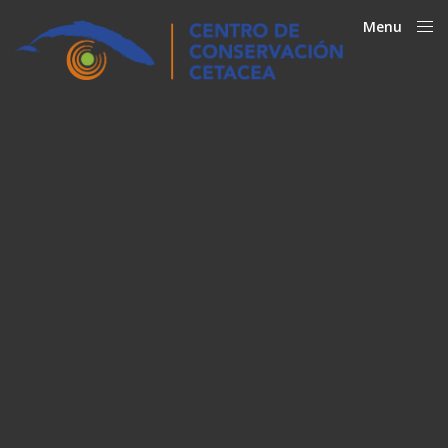
Menu
Close