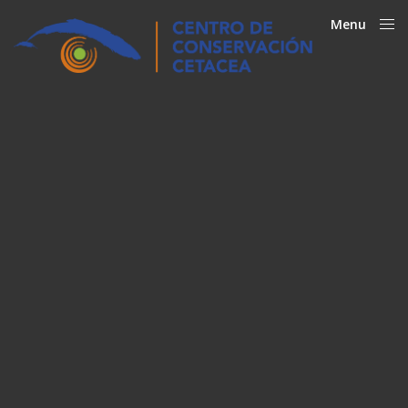
Menu
Close