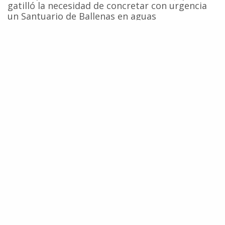
gatilló la necesidad de concretar con urgencia
un Santuario de Ballenas en aguas
jurisdiccionales chilenas.
La inquietud surgió en el sector pesquero
artesanal representado por la
Confederación Nacional de Pescadores
Artesanales de Chile (Conapach),
y fue impulsada por los profesionales y
científicos del
Centro Ecoceanos
y
Centro de Conservación Cetacea (CCC).
La receptividad obtenida por la campaña “Chile
2008: Santuario de Ballenas”, cruzó todos los
estamentos de la sociedad incluidos ONGs,
parlamentarios, gobierno y Fuerzas Armadas, y
evidenció una necesidad que estaba latente en
la ciudadanía y las instituciones
gubernamentales. Ejerciendo un derecho, las
organizaciones ciudadanas lograron incorporar
los fundamentos para un Santuario de Ballenas