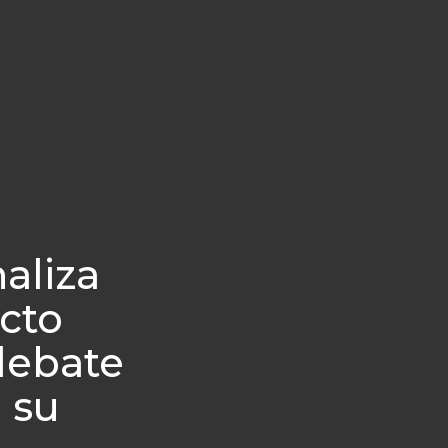
aliza
cto
debate
 su