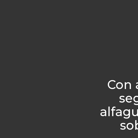
Con 
se
alfag
so