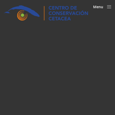
Menu
Close