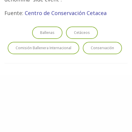
Fuente:
Centro de Conservación
Cetacea
Ballenas
Cetáceos
Comisión Ballenera Internacional
Conservación
HAZ UNA DONACIÓN
Cada aporte nos acerca a proteger los océanos y las