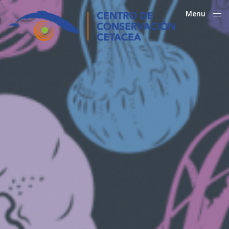
Menu
Close