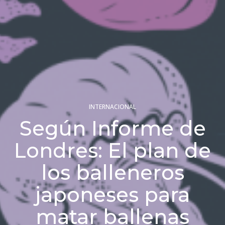
INTERNACIONAL
Según Informe de
Londres: El plan de
los balleneros
japoneses para
matar ballenas