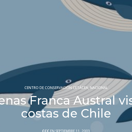
CENTRO DE CONSERVACIÓN CETÁCEA
,
NACIONAL
enas Franca Austral vi
costas de Chile
CCC
EN SEPTIEMBRE 11, 2003