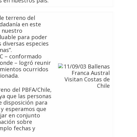
s en nuestros país.
de terreno del
udadanía en este
e nuestro
aluable para poder
s diversas especies
nas”.
CC – conformado
onde – logró reunir
amientos ocurridos
cionada.
eno del PBFA/Chile,
ya que las personas
 disposición para
s y esperamos que
jar en conjunto
mación sobre
mplo fechas y