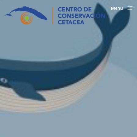
Menu
Close