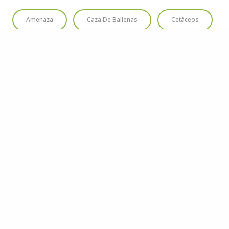
Amenaza
Caza De Ballenas
Cetáceos
Delfines
HAZ UNA DONACIÓN
Cada aporte nos acerca a proteger los océanos y las
especies que los habitan. Tu contribución marca la
diferencia.