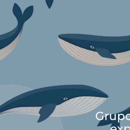
Grupo
exp