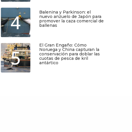
Balenina y Parkinson: el
Regístrate y recibirás gratis en tu
4
nuevo anzuelo de Japón para
correo nuestra Guía de Identificación
promover la caza comercial de
de Pequeños Cetáceos de Chile, así
ballenas
como nuestro boletín de novedades y
noticias cada mes.
Junio 5, 2026
El Gran Engaño: Cómo
Quiero Suscribirme
5
Noruega y China capturan la
conservación para doblar las
cuotas de pesca de kril
antártico
Mayo 25, 2026