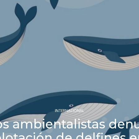
INTERNACIONAL
s ambientalistas den
lotación de delfines e