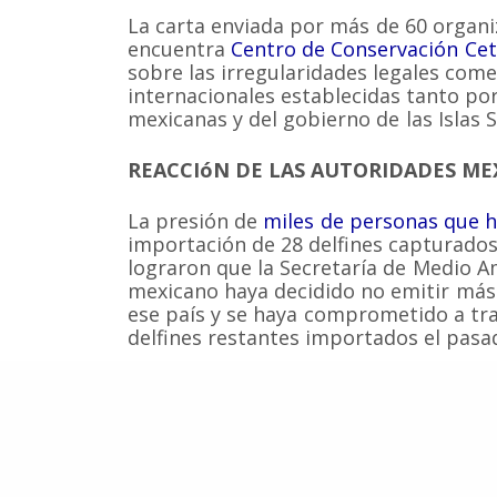
La carta enviada por más de 60 organi
encuentra
Centro de Conservación Ce
sobre las irregularidades legales come
Somos una organización no gubernamental chilena y
lucro que trabaja activamente en la conservación de
internacionales establecidas tanto por
cetáceos y sus ecosistemas acuáticos en Chile y el 
mexicanas y del gobierno de las Islas 
Correo: Casilla 19178, Lo Castillo, Vitacura, Santiago 
Fono-fax: (56 2) 228 2910
REACCIóN DE LAS AUTORIDADES ME
La presión de
miles de personas que h
importación de 28 delfines capturados 
lograron que la Secretaría de Medio A
mexicano haya decidido no emitir má
ese país y se haya comprometido a tra
delfines restantes importados el pasad
Si deseas una copia de la carta abierta
a
info@ccc-chile.org
(en archivo PDF)
Fuente:
WDCS
, Ministerio de Medio Am