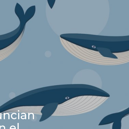
uncian
n el