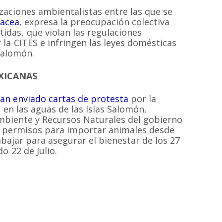
zaciones ambientalistas entre las que se
tacea
, expresa la preocupación colectiva
Inicio
Proyectos
tidas, que violan las regulaciones
 sin fines de
 las especies de
 la CITES e infringen las leyes domésticas
Quiénes somos
Campañas
Hemisferio Sur.
Salomón.
Noticias
Documentos
de Chile.
Contacto
Cetaceos de Chile
XICANAS
an enviado cartas de protesta
por la
en las aguas de las Islas Salomón,
mbiente y Recursos Naturales del gobierno
© 2020
Estudio Ajolote
| Todos los derechos reservados.
s permisos para importar animales desde
bajar para asegurar el bienestar de los 27
o 22 de Julio.
 traducida al castellano por CCC solicítala
biente de Australia