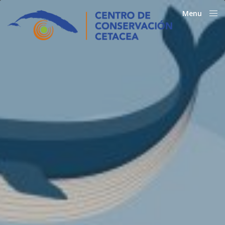
Menu
Close