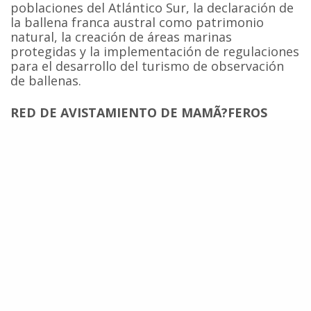
poblaciones del Atlántico Sur, la declaración de
la ballena franca austral como patrimonio
natural, la creación de áreas marinas
protegidas y la implementación de regulaciones
para el desarrollo del turismo de observación
de ballenas.
RED DE AVISTAMIENTO DE MAMÃ?FEROS
MARINOS DE CHILE
Dentro de las actividades programadas en el
Proyecto Ballena Franca Austral/Chile, se
encuentra el desarrollo de una red de
avistamiento que permita identificar las zonas
con mayor presencia de ballenas en el país. Al
respecto Galletti afirmó que “nuestro país tiene
un extenso litoral costero que hace muy difícil
realizar trabajos de monitoreo constantes en el
tiempo, por lo que hacemos un llamado a la
ciudadanía a participar activamente en la red
de avistamiento”.