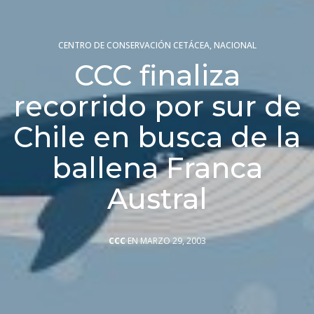
CENTRO DE CONSERVACIÓN CETÁCEA
,
NACIONAL
CCC finaliza
recorrido por sur de
Chile en busca de la
ballena Franca
Austral
CCC
EN MARZO 29, 2003