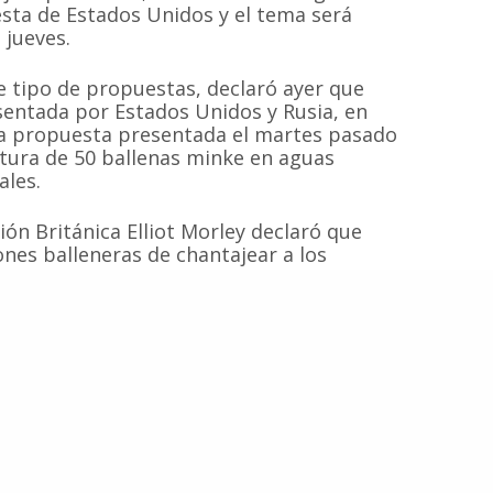
 las especies de
Quiénes somos
Campañas
sta de Estados Unidos y el tema será
Hemisferio Sur.
 jueves.
Noticias
Documentos
de Chile.
Contacto
Cetaceos de Chile
 tipo de propuestas, declaró ayer que
sentada por Estados Unidos y Rusia, en
a la propuesta presentada el martes pasado
ptura de 50 ballenas minke en aguas
ales.
© 2020
Estudio Ajolote
| Todos los derechos reservados.
ción Británica Elliot Morley declaró que
ones balleneras de chantajear a los
r la cuota de caza de San Vicente y
ido duramente criticada por
ideran que esta postura representa el
icana frente al tema de la caza costera de
as críticas, argumentando además que la
o Ballena Franca de Groenlandia) se