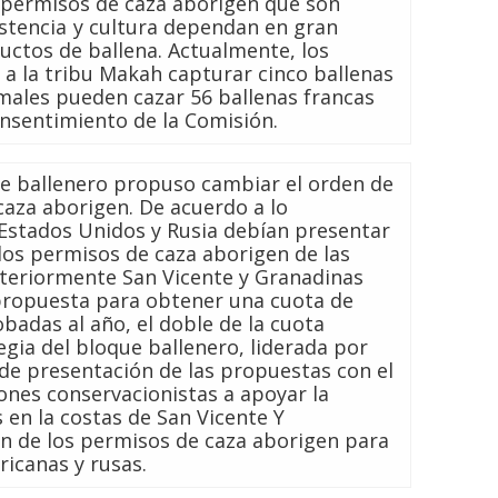
 permisos de caza aborigen que son
stencia y cultura dependan en gran
ctos de ballena. Actualmente, los
a la tribu Makah capturar cinco ballenas
imales pueden cazar 56 ballenas francas
nsentimiento de la Comisión.
ue ballenero propuso cambiar el orden de
caza aborigen. De acuerdo a lo
 Estados Unidos y Rusia debían presentar
los permisos de caza aborigen de las
steriormente San Vicente y Granadinas
 propuesta para obtener una cuota de
badas al año, el doble de la cuota
egia del bloque ballenero, liderada por
 de presentación de las propuestas con el
iones conservacionistas a apoyar la
 en la costas de San Vicente Y
ón de los permisos de caza aborigen para
icanas y rusas.