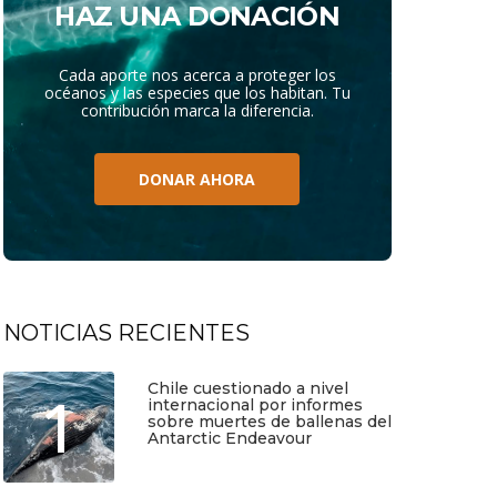
HAZ UNA DONACIÓN
Cada aporte nos acerca a proteger los
océanos y las especies que los habitan. Tu
contribución marca la diferencia.
DONAR AHORA
NOTICIAS RECIENTES
Chile cuestionado a nivel
1
internacional por informes
sobre muertes de ballenas del
Antarctic Endeavour
Julio 17, 2026