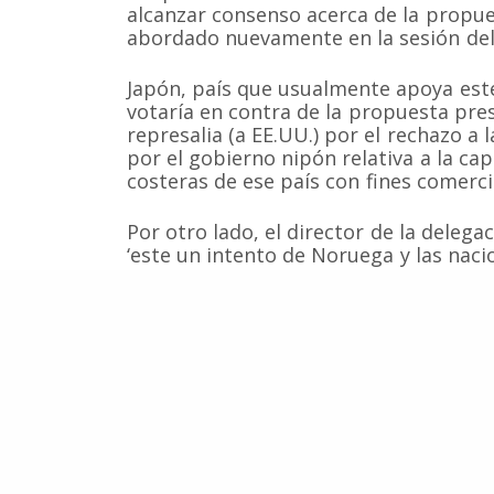
lucro que trabaja activamente en la conservación de
alcanzar consenso acerca de la propue
cetáceos y sus ecosistemas acuáticos en Chile y el 
abordado nuevamente en la sesión del
Correo: Casilla 19178, Lo Castillo, Vitacura, Santiago 
Fono-fax: (56 2) 228 2910
Japón, país que usualmente apoya este
votaría en contra de la propuesta pre
represalia (a EE.UU.) por el rechazo 
por el gobierno nipón relativa a la ca
costeras de ese país con fines comerci
Por otro lado, el director de la delega
‘este un intento de Noruega y las naci
miembros de la Comisión para consegui
Granadinas’.
La caza aborigen norteamericana ha s
conservacionistas y naciones que cons
doble estándar de la nación norteamer
ballenas. Ahora Japón se ha unido a l
especie afectada (Balaena mysticetus 
encuentra actualmente en peligro.