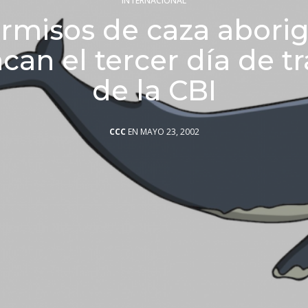
INTERNACIONAL
rmisos de caza abori
can el tercer día de t
de la CBI
CCC
EN MAYO 23, 2002