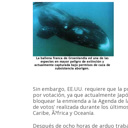
Sin embargo, EE.UU. requiere que la 
por votación, ya que actualmente Japó
bloquear la enmienda a la Agenda de l
de votos’ realizada durante los último
Caribe, Ã?frica y Oceanía.
Somos una organización no gubernamental chilena y
Después de ocho horas de arduo traba