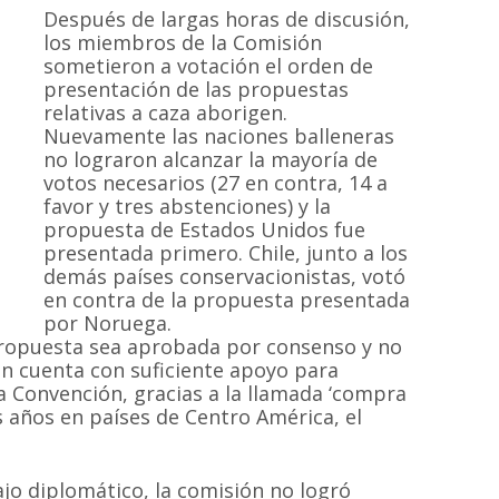
Después de largas horas de discusión,
los miembros de la Comisión
sometieron a votación el orden de
presentación de las propuestas
relativas a caza aborigen.
Nuevamente las naciones balleneras
no lograron alcanzar la mayoría de
votos necesarios (27 en contra, 14 a
favor y tres abstenciones) y la
propuesta de Estados Unidos fue
presentada primero. Chile, junto a los
demás países conservacionistas, votó
en contra de la propuesta presentada
por Noruega.
propuesta sea aprobada por consenso y no
n cuenta con suficiente apoyo para
MAPA DEL SI
a Convención, gracias a la llamada ‘compra
s años en países de Centro América, el
Inicio
Proyectos
 sin fines de
jo diplomático, la comisión no logró