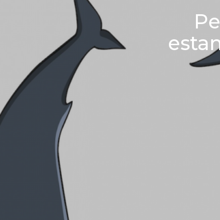
Pe
estan