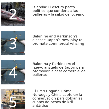
2
Islandia: El oscuro pacto
político que condena a las
ballenas y la salud del océano
Junio 25, 2026
3
Balenine and Parkinson’s
disease: Japan’s new ploy to
promote commercial whaling
Junio 6, 2026
Balenina y Parkinson: el
4
nuevo anzuelo de Japón para
promover la caza comercial de
ballenas
Junio 5, 2026
TIO
SUSCRÍBETE
El Gran Engaño: Cómo
5
Noruega y China capturan la
conservación para doblar las
Regístrate y recibirás gratis en tu
cuotas de pesca de kril
correo nuestra Guía de Identificación
antártico
de Pequeños Cetáceos de Chile, así