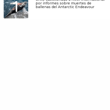
1
por informes sobre muertes de
ballenas del Antarctic Endeavour
Julio 17, 2026
2
Islandia: El oscuro pacto político que
condena a las ballenas y la salud del
océano
Junio 25, 2026
3
Balenine and Parkinson’s disease:
Japan’s new ploy to promote
commercial whaling
Junio 6, 2026
4
Balenina y Parkinson: el nuevo anzuelo
de Japón para promover la caza
comercial de ballenas
Junio 5, 2026