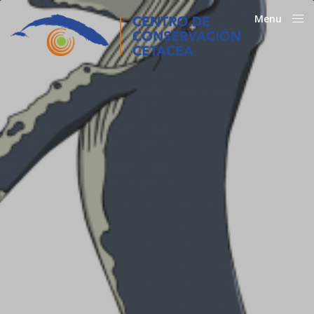
Menu
Close