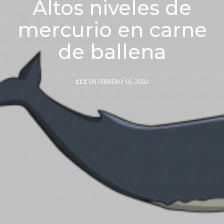
Altos niveles de
mercurio en carne
de ballena
CCC
EN FEBRERO 16, 2002