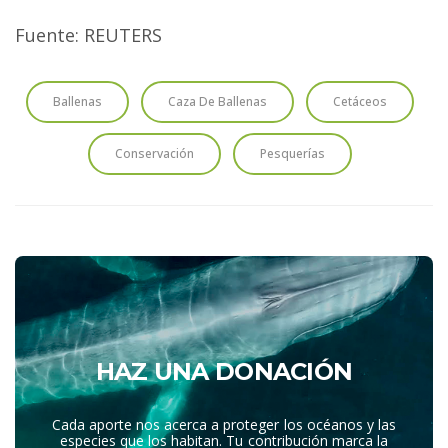
Fuente: REUTERS
Ballenas
Caza De Ballenas
Cetáceos
Conservación
Pesquerías
HAZ UNA DONACIÓN
Cada aporte nos acerca a proteger los océanos y las
especies que los habitan. Tu contribución marca la