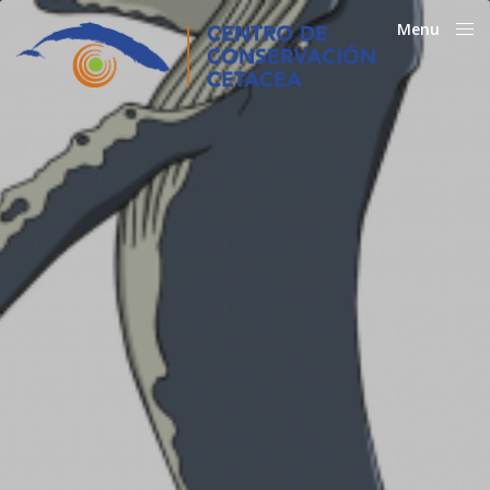
Menu
Close