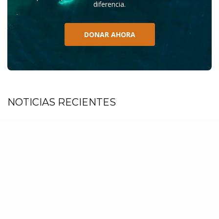
diferencia.
DONAR AHORA
NOTICIAS RECIENTES
1
Chile cuestionado a nivel internacional
por informes sobre muertes de
ballenas del Antarctic Endeavour
Julio 17, 2026
2
Islandia: El oscuro pacto político que
condena a las ballenas y la salud del
océano
Junio 25, 2026