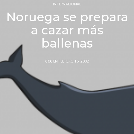
INTERNACIONAL
Noruega se prepara
a cazar más
ballenas
CCC
EN FEBRERO 16, 2002