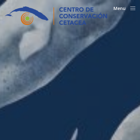
Menu
Close