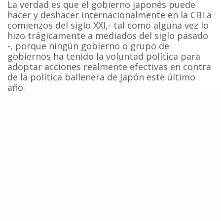
La verdad es que el gobierno japonés puede
hacer y deshacer internacionalmente en la CBI a
comienzos del siglo XXI,- tal como alguna vez lo
hizo trágicamente a mediados del siglo pasado
-, porque ningún gobierno o grupo de
gobiernos ha tenido la voluntad política para
adoptar acciones realmente efectivas en contra
de la política ballenera de Japón este último
año.
Pareciera entonces que la diplomacia del arpón
ha alcanzado exitosamente la “impunidad
diplomática”.
Los resultados de las tres últimas reuniones
secretas del Grupo de Apoyo de la CBI –
realizadas en el transcurso de los últimos tres
meses – serán presentados el próximo mes de
marzo durante la reunión inter-sesional de la
CBI que se realizará en San Petes (Florida,
EEUU). En dicha ocasión, la sociedad civil