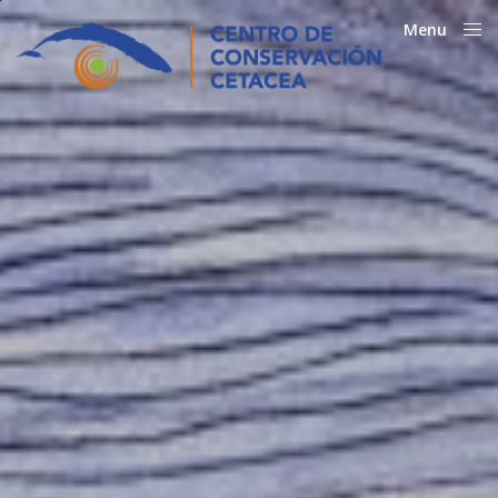
Menu
Close