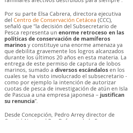
familiares afectivos destruidos para siempre”.
Por su parte Elsa Cabrera, directora ejecutiva
del
Centro de Conservación Cetácea
(CCC),
señaló que “la decisión del Subsecretario de
Pesca representa un
enorme retroceso en las
políticas de conservación de mamíferos
marinos
y constituye una enorme amenaza ya
que debilita gravemente los logros alcanzados
durante los últimos 20 años en esta materia. La
entrega de este permiso de captura de lobos
marinos, sumado a
diversos escándalos
en los
cuales se ha visto involucrado el subsecretario -
como por ejemplo la intención de autorizar
cuotas de pesca de investigación de atún en Isla
de Pascua a una empresa japonesa –
justifican
su renuncia
”.
Desde Concepción, Pedro Arrey director de
Comité Nacional Pro Defensa de la Fauna y
Flora (
CODEFF
), afirmó que “e
ste tipo de