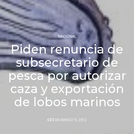
NACIONAL
Piden renuncia de
subsecretario de
pesca por autorizar
caza y exportación
de lobos marinos
CCC
EN MARZO 9, 2012