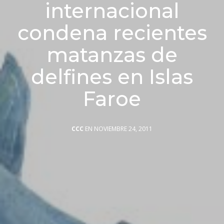
internacional
condena recientes
matanzas de
delfines en Islas
Faroe
CCC
EN NOVIEMBRE 24, 2011