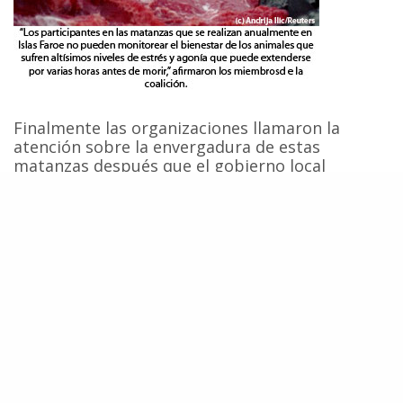
Finalmente las organizaciones llamaron la
atención sobre la envergadura de estas
matanzas después que el gobierno local
afirmara que son sustentables sin contar con
información reciente sobre el estado de la
población. La última estimación poblacional
data de inicios de la década de 1990 y el
gobierno Faroes no considera las crecientes
amenazas que enfrentan los cetáceos como
cambio climático, contaminación química y
acústica, pesca incidental, colisión de
embarcaciones, y pérdida y degradación del
hábitat, entre otros.
Descargar carta en inglés
aquí