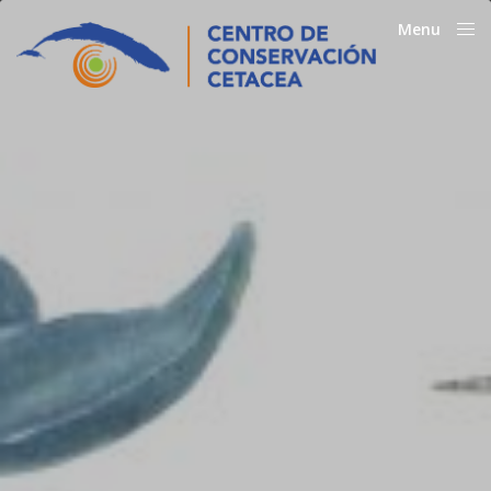
Menu
Close