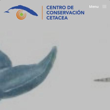
Menu
Close