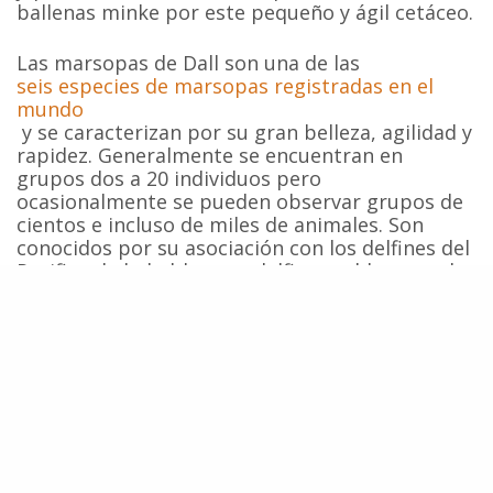
ballenas minke por este pequeño y ágil cetáceo.
Las marsopas de Dall son una de las
seis especies de marsopas registradas en el
mundo
y se caracterizan por su gran belleza, agilidad y
rapidez. Generalmente se encuentran en
grupos dos a 20 individuos pero
ocasionalmente se pueden observar grupos de
cientos e incluso de miles de animales. Son
conocidos por su asociación con los delfines del
Pacifico de lado blanco y delfines calderones de
aleta corta. También han sido observadas
nadando al costado de las embarcaciones lo
que las hace especialmente vulnerables a la
cacería realizada en Japón.
Fuente:
Environmental Investigation Agency
,
CCC