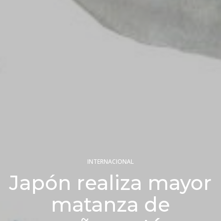
INTERNACIONAL
Japón realiza mayor
matanza de