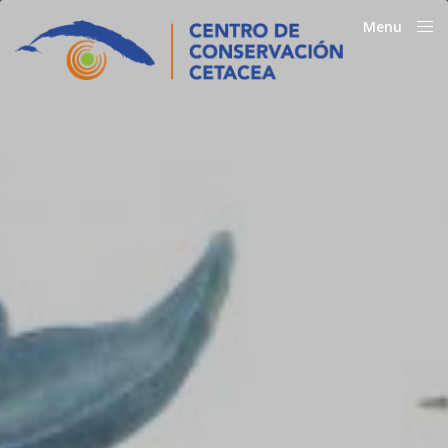
Menu
Close