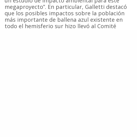
un estudio de impacto ambiental para este
megaproyecto”. En particular, Galletti destacó
que los posibles impactos sobre la población
más importante de ballena azul existente en
todo el hemisferio sur hizo llevó al Comité
Científico de la Comisión Ballenera
Internacional – principal organismo mundial en
investigación de cetáceos – a realizar en junio
pasado un contundente llamado al gobierno de
Chile para
someter el proyecto a un Estudio
de Impacto Ambiental e incluso relocalizarlo
lejos del borde costero.
A pesar que en Chile
todas las especies de cetáceos están protegidas
por la Ley 20.293
y todas han sido declaradas
Monumento
Natural,
la recomendación fue completamente
ignorada por la Comisión de Evaluación
Ambiental de la región de Los Lagio al
momento de aprobar el proyecto.
Por su parte el diputado Espinoza afirmó a la
salida de la Corte de Apelaciones de Puerto