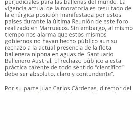
perjudiciales para las ballenas del mundo. La
vigencia actual de la moratoria es resultado de
la enérgica posición manifestada por estos
países durante la última Reunión de este foro
realizado en Marruecos. Sin embargo, al mismo
tiempo nos alarma que estos mismos
gobiernos no hayan hecho público aun su
rechazo a la actual presencia de la flota
ballenera nipona en aguas del Santuario
Ballenero Austral. El rechazo público a esta
práctica carente de todo sentido “científico”
debe ser absoluto, claro y contundente”.
Por su parte Juan Carlos Cárdenas, director del
Centro Ecocéanos
de Chile, señaló que “El
silencio e inacción de nuestros gobiernos es
una mala señal internacional que entrega la
impunidad al gobierno e industria japonesa
para que se sigan comportándose como
verdaderos “yakuzas del mar”. El haber logrado
conjuntamente que las organizaciones civiles