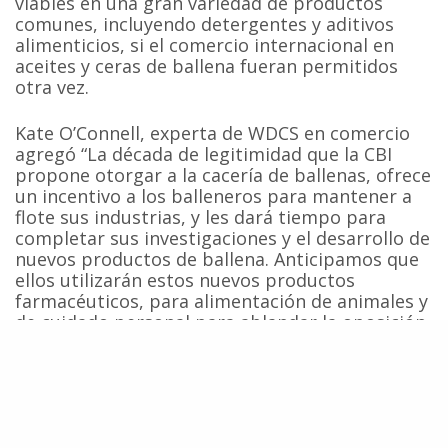
viables en una gran variedad de productos
comunes, incluyendo detergentes y aditivos
alimenticios, si el comercio internacional en
aceites y ceras de ballena fueran permitidos
otra vez.
Kate O’Connell, experta de WDCS en comercio
agregó “La década de legitimidad que la CBI
propone otorgar a la cacería de ballenas, ofrece
un incentivo a los balleneros para mantener a
flote sus industrias, y les dará tiempo para
completar sus investigaciones y el desarrollo de
nuevos productos de ballena. Anticipamos que
ellos utilizarán estos nuevos productos
farmacéuticos, para alimentación de animales y
de cuidado personal para ablandar la oposición
global a la cacería de ballenas y para desafiar la
prohibición internacional sobre el comercio
internacional en productos de ballena
implementada por CITES, la Convención sobre
el Comercio Internacional de Especies
Amenazadas de Fauna y Flora Silvestres, que