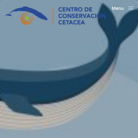
Menu
Close