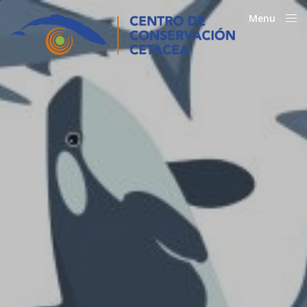
Menu
Close