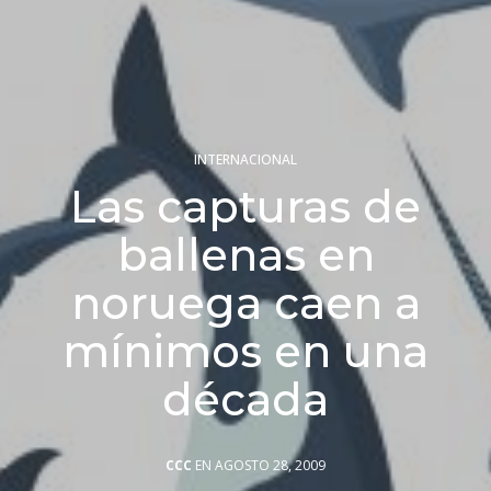
INTERNACIONAL
Las capturas de
ballenas en
noruega caen a
mínimos en una
década
CCC
EN AGOSTO 28, 2009