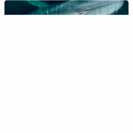
HAZ UNA DONACIÓN
Cada aporte nos acerca a proteger los océanos y las
especies que los habitan. Tu contribución marca la
diferencia.
DONAR AHORA
NOTICIAS RECIENTES