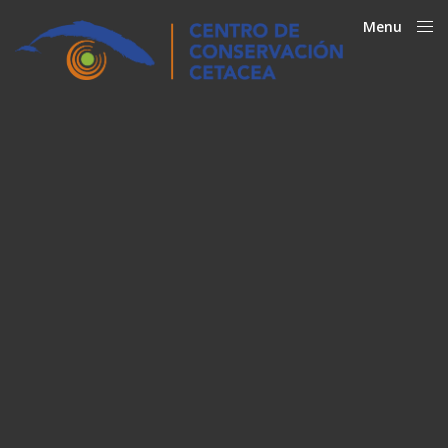
Menu
Close