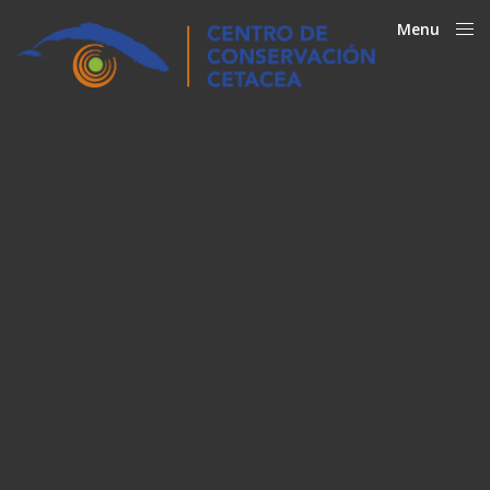
Menu
Close