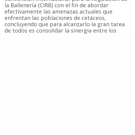
la Ballenería (CIRB) con el fin de abordar
efectivamente las amenazas actuales que
enfrentan las poblaciones de cetáceos,
concluyendo que para alcanzarlo la gran tarea
de todos es consolidar la sinergia entre los
Estados, las organizaciones no
gubernamentales y las comunidades.
Fuente:
Centro de Conservación Cetacea
Ballenas
Caza De Ballenas
Cetáceos
Comisión Ballenera Internacional