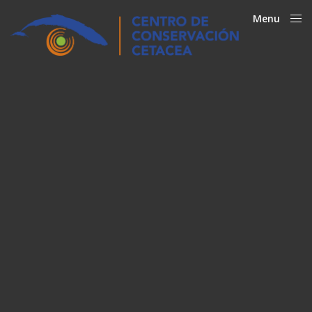
Menu
Close