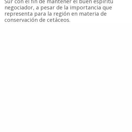
Sur con el fin de mantener el buen espíritu
negociador, a pesar de la importancia que
representa para la región en materia de
conservación de cetáceos.
Poniendo el proceso negociador en la balanza,
es evidente que éste está destinado al fracaso
si el bloque ballenero no brinda las garantías
mínimas para avanzar adecuadamente hacia la
resolución de los conflictos que enfrenta la CBI.
Para ello es necesario que el bloque ballenero, y
en especial Japón, envíen señales de buena
voluntad hacia la comunidad internacional.
La detención inmediata de los llamados
programas de “caza científica” de ballenas es
fundamental para evitar el fracaso del proceso
de negociación.
Las señales están claras. La CBI enfrenta un