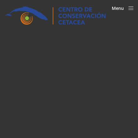
Menu
Close