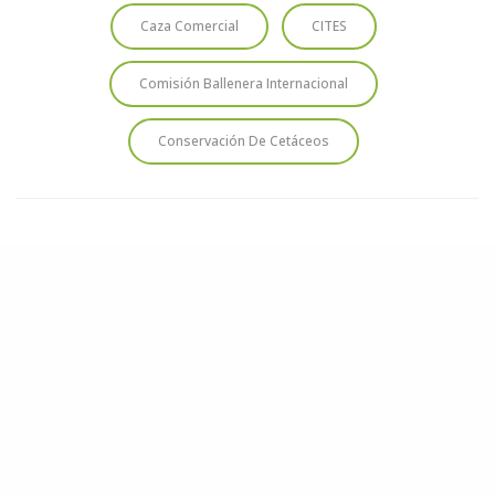
Caza Comercial
CITES
Comisión Ballenera Internacional
Conservación De Cetáceos
HAZ UNA DONACIÓN
Cada aporte nos acerca a proteger los océanos y las
especies que los habitan. Tu contribución marca la
diferencia.