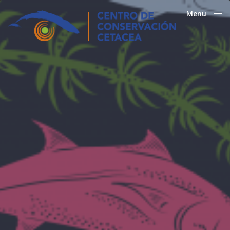
Menu
Close