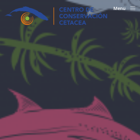
Menu
Close